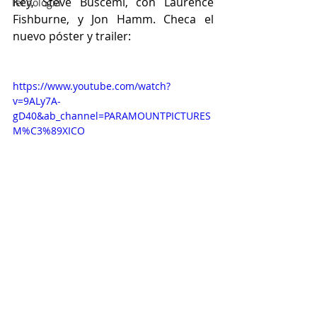
Key, Steve Buscemi, con Laurence 
Tecnología
Fishburne, y Jon Hamm. Checa el 
nuevo póster y trailer:
https://www.youtube.com/watch?
v=9ALy7A-
gD40&ab_channel=PARAMOUNTPICTURES
M%C3%89XICO