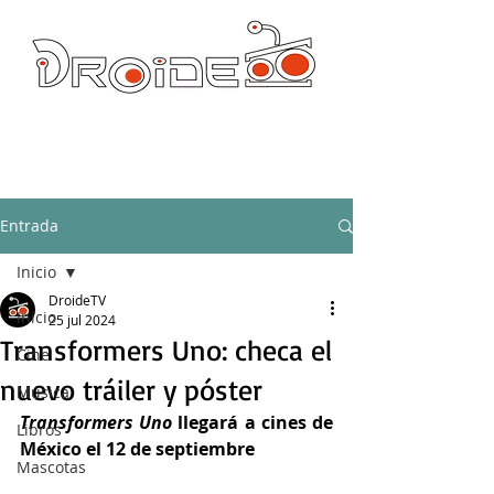
DROIDE TV: CULTURA POP Y PRODUCCION ORIGINAL
droidetv@gmail.com
Entrada
Inicio
DroideTV
Inicio
25 jul 2024
Transformers Uno: checa el
Cine
nuevo tráiler y póster
Música
Transformers Uno
 llegará a cines de 
Libros
México el 12 de septiembre
Mascotas