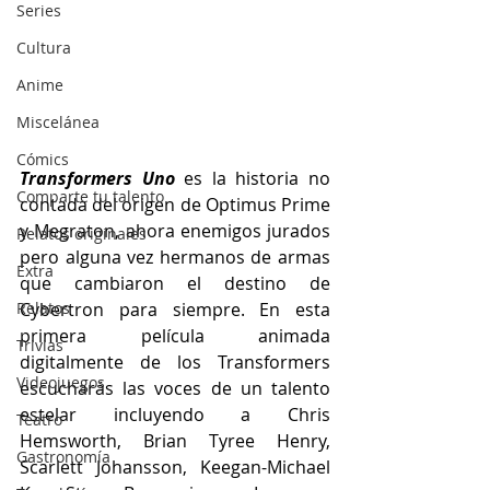
Series
Cultura
Anime
Miscelánea
Cómics
Transformers Uno
 es la historia no 
Comparte tu talento
contada del origen de Optimus Prime 
y Megraton, ahora enemigos jurados 
Relatos originales
pero alguna vez hermanos de armas 
Extra
que cambiaron el destino de 
Relatos
Cybertron para siempre. En esta 
primera película animada 
Trivias
digitalmente de los Transformers 
Videojuegos
escucharás las voces de un talento 
estelar incluyendo a Chris 
Teatro
Hemsworth, Brian Tyree Henry, 
Gastronomía
Scarlett Johansson, Keegan-Michael 