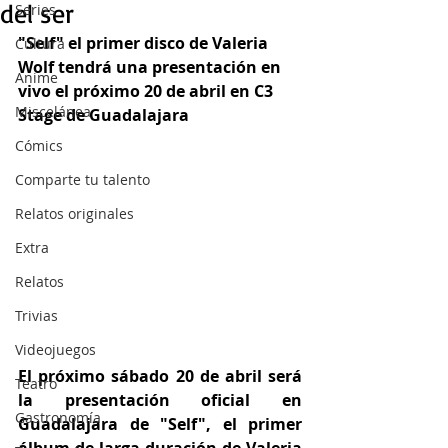
del ser
Series
"Self" el primer disco de Valeria 
Cultura
Wolf tendrá una presentación en 
Anime
vivo el próximo 20 de abril en C3 
Miscelánea
Stage de Guadalajara
Cómics
Comparte tu talento
Relatos originales
Extra
Relatos
Trivias
Videojuegos
El próximo sábado 20 de abril será 
Teatro
la presentación oficial en 
Gastronomía
Guadalajara de "Self", el primer 
álbum de larga duración de Valeria 