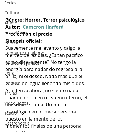
Series
Cultura
Género: Horror, Terror psicológico
Anime
Autor:  
Cameron Harford 
Miscelánea
Precio: Pon el precio
Sinopsis oficial:
Cómics
Suavemente me levanto y caigo, a 
Comparte tu talento
merced de las olas. ¿Es tan pacífico 
como dice la gente? No tengo la 
Relatos originales
energía para nadar de regreso a la 
Extra
orilla, ni el deseo. Nada más que el 
Relatos
sonido del agua llenando mis oídos. 
A la deriva ahora, no siento nada. 
Trivias
Cuando entro en mi sueño eterno, el 
Videojuegos
abismo me llama. Un horror 
psicológico en primera persona 
Teatro
puesto en la mente de los 
Gastronomía
momentos finales de una persona 