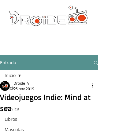
DROIDE TV: CULTURA POP Y PRODUCCION ORIGINAL
droidetv@gmail.com
Entrada
Inicio
DroideTV
Inicio
25 nov 2019
Videojuegos Indie: Mind at
Cine
sea
Música
Libros
Mascotas