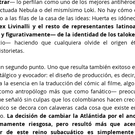
trar
— lo perfilan como uno de los mejores antihéroes
lictuada Nebula o del mismísimo Loki. No hay cómo c
x Livinalli y el resto de representantes latino
y figurativamente— de la identidad de los talok
icio— haciendo que cualquiera olvide el origen ét
storietas. 
 un segundo punto. Uno que resulta también exitoso 
stálgico y evocador: el diseño de producción, es decir,
la esencia en la traducción del cómic al filme, alg
omo antropólogo más que como fanático— preocup
e señaló sin culpas que los colombianos hacen crecer
co se decora con calaveras cada cosa que existe en 
o.
 La decisión de cambiar la Atlántida por el an
mamente riesgosa, pero resultó más que acer
r de este reino subacuático es simplement