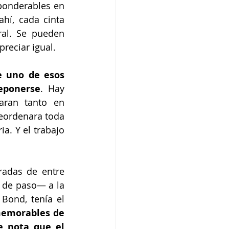
ponderables en 
í, cada cinta 
l. Se pueden 
reciar igual. 
 uno de esos 
eponerse
. Hay 
ran tanto en 
eordenara toda 
. Y el trabajo 
radas de entre 
 de paso— a la 
Bond, tenía el 
emorables de 
 nota que el 