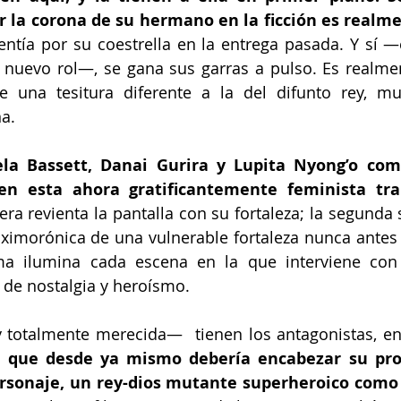
r la corona de su hermano en la ficción es realm
ntía por su coestrella en la entrega pasada. Y sí —
nuevo rol—, se gana sus garras a pulso. Es realment
e una tesitura diferente a la del difunto rey, mu
a. 
la Bassett, Danai Gurira y Lupita Nyong’o com
 en esta ahora gratificantemente feminista tr
era revienta la pantalla con su fortaleza; la segunda 
oximorónica de una vulnerable fortaleza nunca antes v
ima ilumina cada escena en la que interviene con 
a de nostalgia y heroísmo. 
totalmente merecida—  tienen los antagonistas, en
 que desde ya mismo debería encabezar su propi
ersonaje, un rey-dios mutante superheroico como