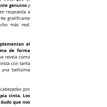
ente genuino
 y 
en respuesta a 
e gratificante 
cho más real, 
plementan el 
ama de forma 
se revela como 
ista con tanta 
una bellísima 
cabezados por 
a cinta. Los 
 dudo que nos 