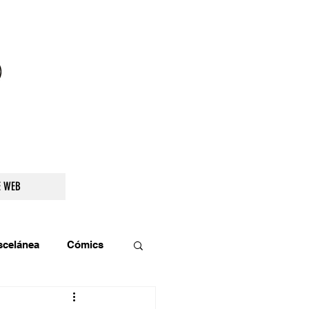
droidetv@gmail.com
E WEB
scelánea
Cómics
os
Teatro