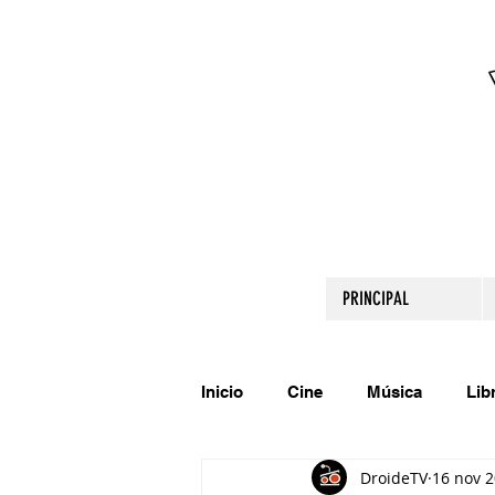
PRINCIPAL
Inicio
Cine
Música
Lib
DroideTV
16 nov 
Comparte tu talento
Relato