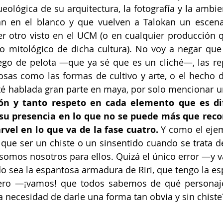
eológica de su arquitectura, la fotografía y la ambie
n en el blanco y que vuelven a Talokan un escenar
er otro visto en el UCM (o en cualquier producción q
do mitológico de dicha cultura). No voy a negar que
uego de pelota —que ya sé que es un cliché—, las re
sas como las formas de cultivo y arte, o el hecho d
ón y tanto respeto en cada elemento que es difí
r su presencia en lo que no se puede más que reco
vel en lo que va de la fase cuatro. 
Y como el eje
que ser un chiste o un sinsentido cuando se trata de
 somos nosotros para ellos. Quizá el único error —y v
o sea la espantosa armadura de Riri, que tengo la es
ero —¡vamos! que todos sabemos de qué personaje 
 necesidad de darle una forma tan obvia y sin chiste