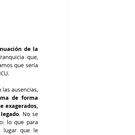
uación de la 
franquicia que, 
amos que sería 
MCU. 
 las ausencias, 
ama de forma 
e exagerados, 
 legado
. No se 
: lo que para 
lugar que le 