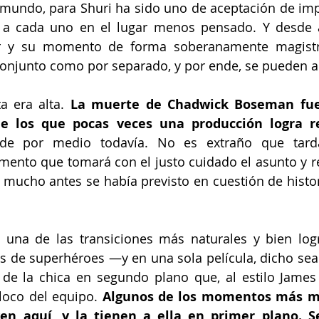
 mundo, para Shuri ha sido uno de aceptación de im
 a cada uno en el lugar menos pensado. Y desde ah
r y su momento de forma soberanamente magistra
onjunto como por separado, y por ende, se pueden ap
a era alta. 
La muerte de Chadwick Boseman fue
e los que pocas veces una producción logra r
de por medio todavía. No es extraño que tarda
mento que tomará con el justo cuidado el asunto y r
 mucho antes se había previsto en cuestión de historia
ne una de las transiciones más naturales y bien log
as de superhéroes —y en una sola película, dicho sea
de la chica en segundo plano que, al estilo James 
 loco del equipo. 
Algunos de los momentos más m
n aquí, y la tienen a ella en primer plano. Se