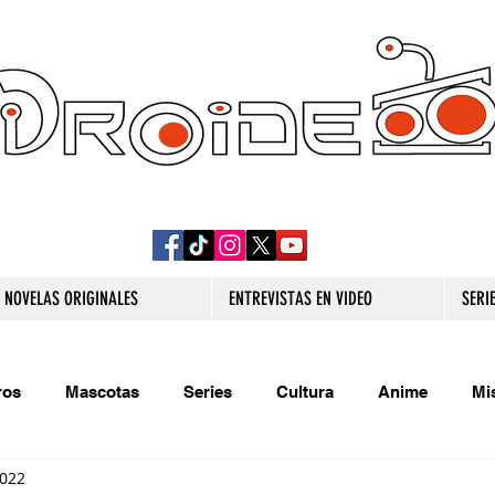
DROIDE TV: CULTURA POP Y PRODUCCION
ORIGINAL
NOVELAS ORIGINALES
ENTREVISTAS EN VIDEO
SERI
ros
Mascotas
Series
Cultura
Anime
Mi
2022
s originales
Extra
Relatos
Trivias
Videojueg