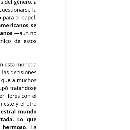
 del género, a 
uestionarse la 
decisión de anexarlo a las filas de la casa de las ideas: Huerta es idóneo para el papel. 
americanos se 
eanos
 —aún no 
nico de estos 
en esta moneda 
 las decisiones 
o que a muchos 
ó tratándose 
 flores con el 
este y el otro 
cestral mundo 
tada. Lo que 
e hermoso
. La 