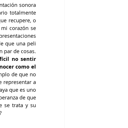
ntación sonora 
io totalmente 
ue recupere, o 
 mi corazón se 
presentaciones 
e que una peli 
de súper héroes esté hablada gran parte en maya, por solo mencionar un par de cosas. 
cil no sentir 
nocer como el 
mplo de que no 
 representar a 
aya que es uno 
peranza de que 
se trata y su 
?