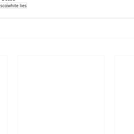
isco
white lies