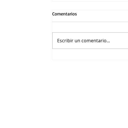
Comentarios
Escribir un comentario...
Dimash Qudaibergen incluye a
México en su nueva gira
internacional