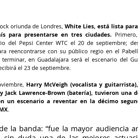
rock oriunda de Londres, 
White Lies, está lista para
ís para presentarse en tres ciudades. 
Primero,
io del Pepsi Center WTC el 20 de septiembre; desp
ra reencontrarse con su público regio en el Pabell
 terminar, en Guadalajara será el escenario del Gu
ecibirá el 23 de septiembre.
oviembre, 
Harry McVeigh (vocalista y guitarrista),
) y Jack Lawrence-Brown (batería), tuvieron una d
on un escenario a reventar en la décimo segund
DMX
. 
de la banda: “fue la mayor audiencia an
; sin duda una de las mejores actuaci