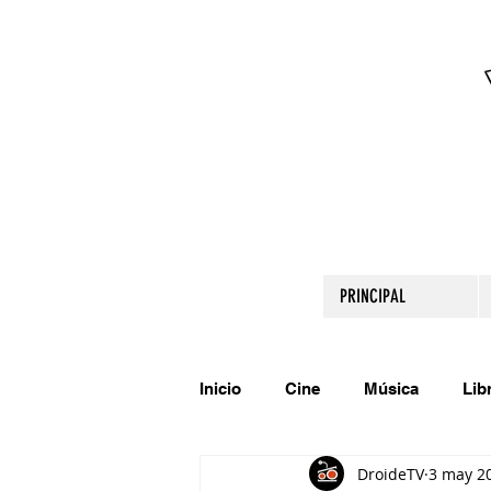
PRINCIPAL
Inicio
Cine
Música
Lib
DroideTV
3 may 2
Comparte tu talento
Relato