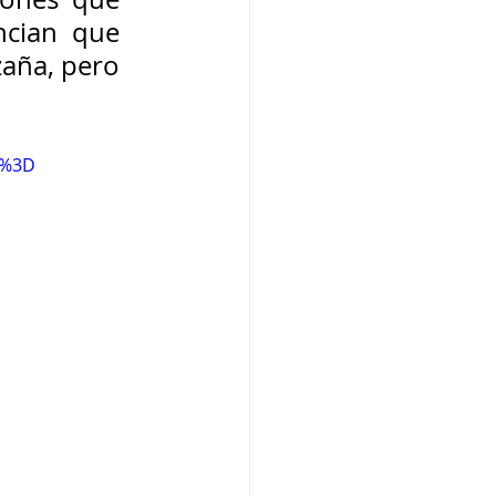
cian que 
aña, pero 
D%3D