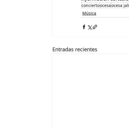
concierto
ocesa
ocesa jal
Música
Entradas recientes