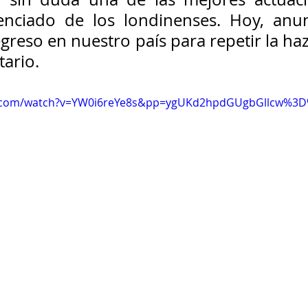
nciado de los londinenses. Hoy, anun
greso en nuestro país para repetir la haz
tario.
e.com/watch?v=YW0i6reYe8s&pp=ygUKd2hpdGUgbGllcw%3