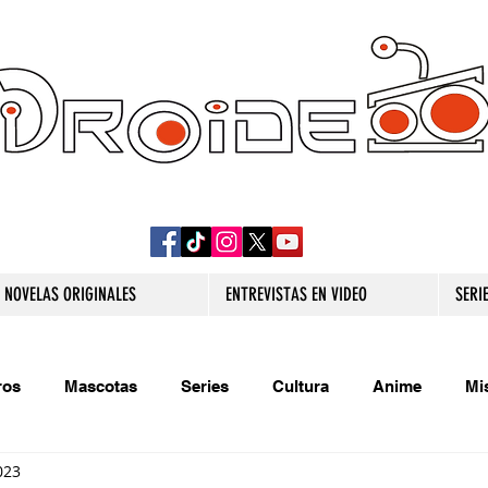
DROIDE TV: CULTURA POP Y PRODUCCION
ORIGINAL
NOVELAS ORIGINALES
ENTREVISTAS EN VIDEO
SERI
ros
Mascotas
Series
Cultura
Anime
Mi
023
s originales
Extra
Relatos
Trivias
Videojueg