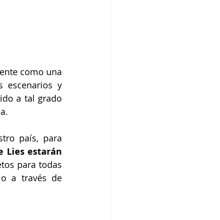
mente como una 
 escenarios y 
do a tal grado 
a.
ro país, para 
e Lies estarán 
etos para todas 
las ciudades se pueden adquirir en las taquillas de los inmuebles o a través de 