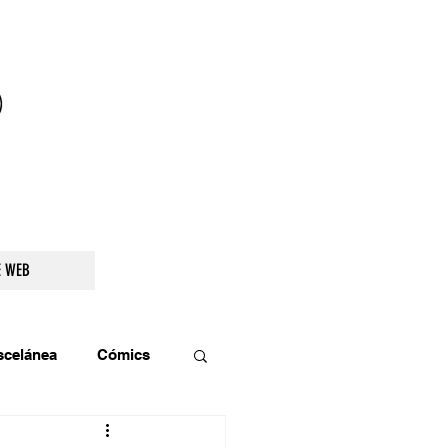
droidetv@gmail.com
E WEB
scelánea
Cómics
os
Teatro