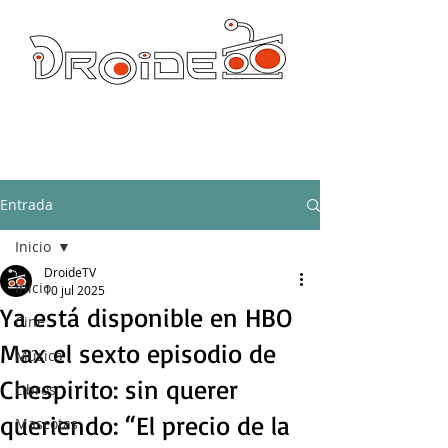
DROIDE TV: CULTURA POP Y PRODUCCION ORIGINAL
droidetv@gmail.com
Entrada
Inicio
DroideTV
Inicio
10 jul 2025
Ya está disponible en HBO
Cine
Max el sexto episodio de
Música
Chespirito: sin querer
Libros
queriendo: “El precio de la
Mascotas