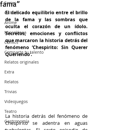
fama”
Series
El delicado equilibrio entre el brillo 
Cultura
de la fama y las sombras que 
Anime
oculta el corazón de un ídolo. 
Miscelánea
Secretos, emociones y conflictos 
que marcaron la historia detrás del 
Cómics
fenómeno ‘Chespirito: Sin Querer 
Comparte tu talento
Queriendo’.
Relatos originales
Extra
Relatos
Trivias
Videojuegos
Teatro
La historia detrás del fenómeno de 
Gastronomía
Chespirito se adentra en aguas 