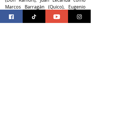
(Don Ramón), Juan Lecanda como 
Marcos Barragán (Quico), Eugenio 
Bartilotti como Édgar Vivar (Señor 
Barriga y Ñoño), Paola Montes de 
Oca como María Antonieta de las 
Nieves (La Chilindrina). Con la 
actuación especial de María 
Antonieta de las Nieves.
También aparecen en este episodio 
los talentosos actores: Rolando 
Breme, Sebastián Moncayo, Andrés 
Giardello, Jorge Luis Moreno, Carla 
Müller, Jerónimo Best, Jesusa Ochoa, 
Regina Cedeño, Shaula Ponce, Hany 
Portocarrero, Héctor Holten, Olivia 
Duflos, Isabella González, Ari Placera, 
Meraqui Pradis, José Carlos Illanes.