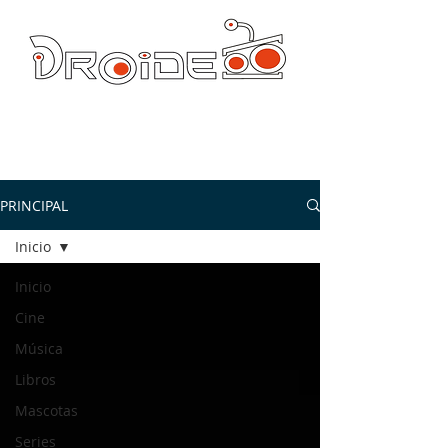
DROIDE TV: CULTURA POP Y PRODUCCION ORIGINAL
droidetv@gmail.com
PRINCIPAL
Inicio
Inicio
Cine
Música
Libros
Mascotas
Series