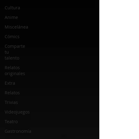
Cultura
Anime
Miscelánea
Cómics
Comparte
tu
talento
Relatos
originales
Extra
Relatos
Trivias
Videojuegos
Teatro
Gastronomía