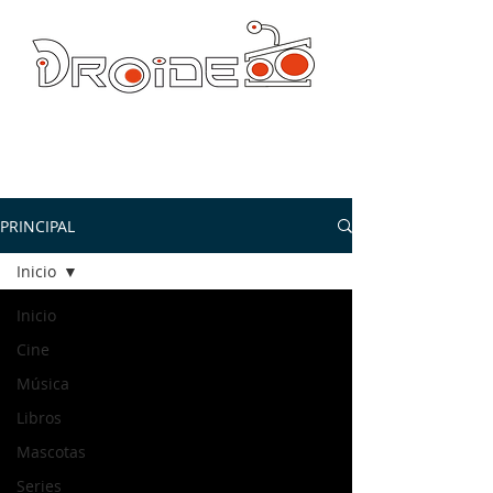
DROIDE TV: CULTURA POP Y PRODUCCION ORIGINAL
droidetv@gmail.com
PRINCIPAL
Inicio
Inicio
Cine
Música
Libros
Mascotas
Series