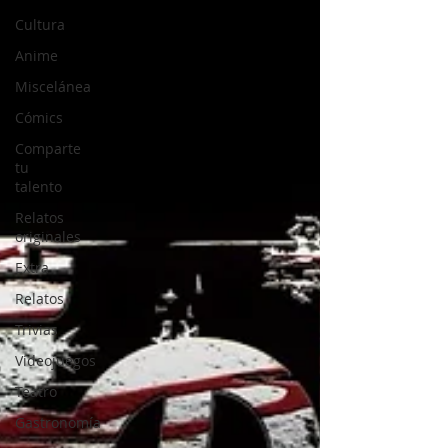
Cultura
Anime
Miscelánea
Cómics
Comparte
tu
talento
Relatos
originales
Extra
Relatos
Trivias
Videojuegos
Teatro
Gastronomía