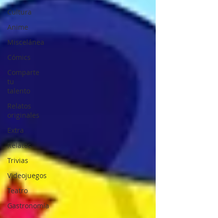
Cultura
Anime
Miscelánea
Cómics
Comparte
tu
talento
Relatos
originales
Extra
Relatos
Trivias
Videojuegos
Teatro
Gastronomía