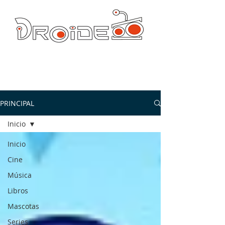
DROIDE TV: CULTURA POP Y PRODUCCION ORIGINAL
droidetv@gmail.com
PRINCIPAL
Inicio
Inicio
Cine
Música
Libros
Mascotas
Series