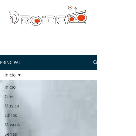
DROIDE TV: CULTURA POP Y PRODUCCION ORIGINAL
droidetv@gmail.com
PRINCIPAL
Inicio
Inicio
Cine
Música
Libros
Mascotas
Series