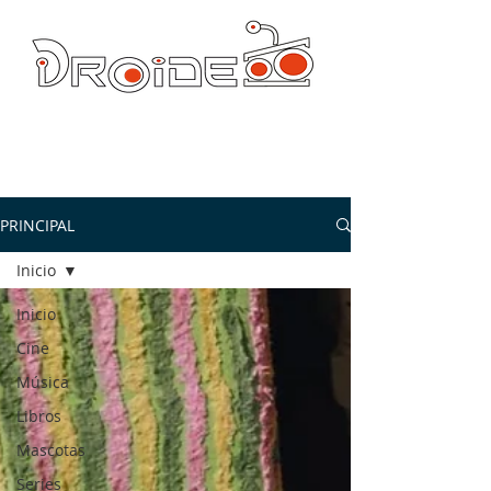
DROIDE TV: CULTURA POP Y PRODUCCION ORIGINAL
droidetv@gmail.com
PRINCIPAL
Inicio
Inicio
Cine
Música
Libros
Mascotas
Series