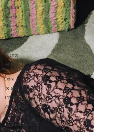
Cultura
Anime
Miscelánea
Cómics
Comparte
tu
talento
Relatos
originales
Extra
Relatos
Trivias
Videojuegos
Teatro
Gastronomía