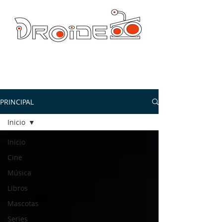
DROIDE TV: CULTURA POP Y PRODUCCION ORIGINAL
droidetv@gmail.com
PRINCIPAL
Inicio
Inicio
Cine
Música
Libros
Mascotas
Series