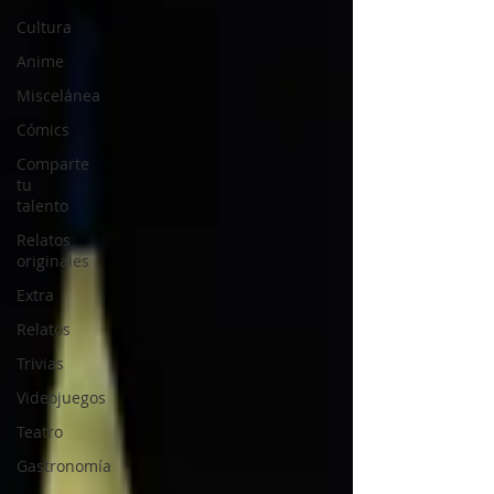
Cultura
Anime
Miscelánea
Cómics
Comparte
tu
talento
Relatos
originales
Extra
Relatos
Trivias
Videojuegos
Teatro
Gastronomía