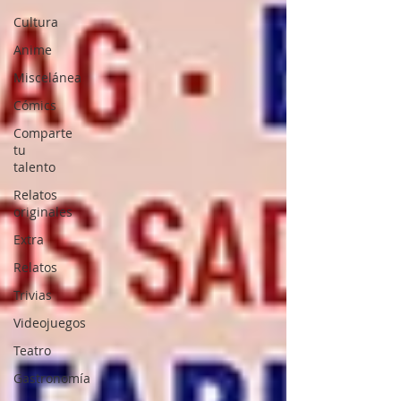
Cultura
Anime
Miscelánea
Cómics
Comparte
tu
talento
Relatos
originales
Extra
Relatos
Trivias
Videojuegos
Teatro
Gastronomía