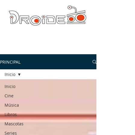
DROIDE TV: CULTURA POP Y PRODUCCION ORIGINAL
droidetv@gmail.com
PRINCIPAL
Inicio
Inicio
Cine
Música
Libros
Mascotas
Series