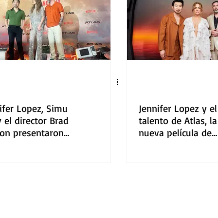
ifer Lopez, Simu
Jennifer Lopez y el
y el director Brad
talento de Atlas, la
on presentaron
nueva película de
as" de Netflix en
Netflix conviviero
ico
los fans mexicano