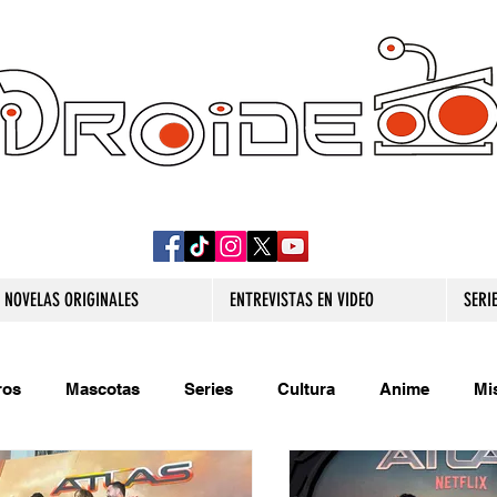
DROIDE TV: CULTURA POP Y PRODUCCION
ORIGINAL
NOVELAS ORIGINALES
ENTREVISTAS EN VIDEO
SERI
ros
Mascotas
Series
Cultura
Anime
Mi
s originales
Extra
Relatos
Trivias
Videojueg