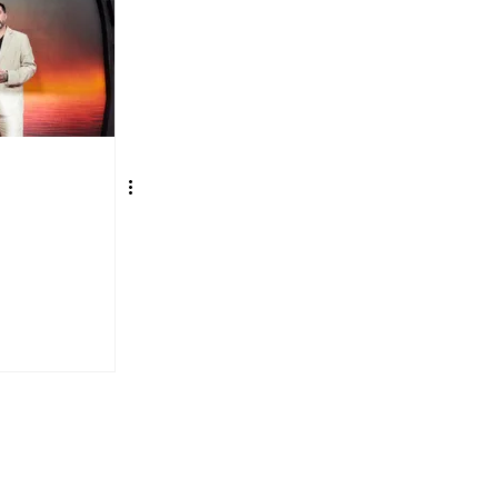
n son
s