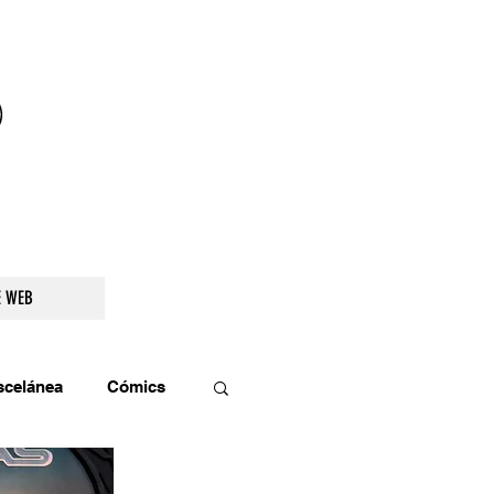
droidetv@gmail.com
E WEB
scelánea
Cómics
os
Teatro