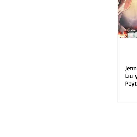
Gastronomía
Tecnología
Jenn
Liu 
Peyt
"Atl
Méx