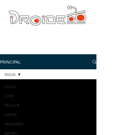
DROIDE TV: CULTURA POP Y PRODUCCION ORIGINAL
droidetv@gmail.com
PRINCIPAL
Inicio
Inicio
Cine
Música
Libros
Mascotas
Series