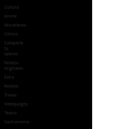
Cultura
Anime
Miscelánea
Cómics
Comparte
tu
talento
Relatos
originales
Extra
Relatos
Trivias
Videojuegos
Teatro
Gastronomía