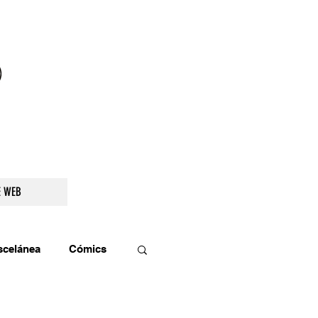
droidetv@gmail.com
E WEB
scelánea
Cómics
os
Teatro