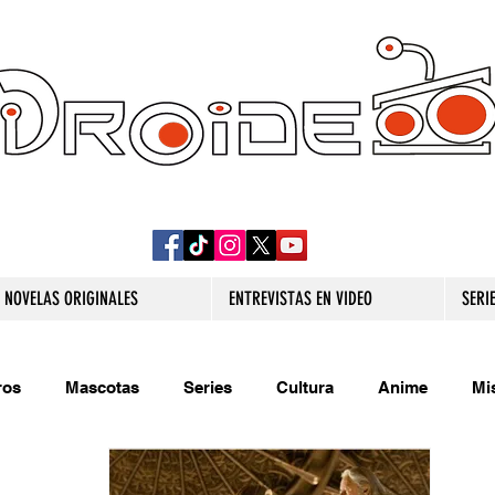
DROIDE TV: CULTURA POP Y PRODUCCION
ORIGINAL
NOVELAS ORIGINALES
ENTREVISTAS EN VIDEO
SERI
ros
Mascotas
Series
Cultura
Anime
Mi
s originales
Extra
Relatos
Trivias
Videojueg