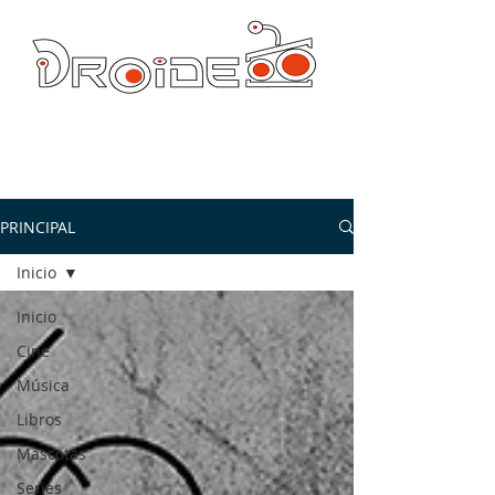
DROIDE TV: CULTURA POP Y PRODUCCION ORIGINAL
droidetv@gmail.com
PRINCIPAL
Inicio
Inicio
Cine
Música
Libros
Mascotas
Series