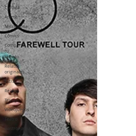
Cultura
Anime
Miscelánea
Cómics
Comparte
tu
talento
Relatos
originales
Extra
Relatos
Trivias
Videojuegos
Teatro
Gastronomía