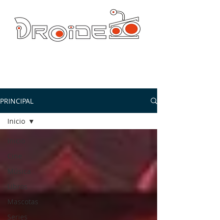
DROIDE TV: CULTURA POP Y PRODUCCION ORIGINAL
droidetv@gmail.com
PRINCIPAL
Inicio
Inicio
Cine
Música
Libros
Mascotas
Series