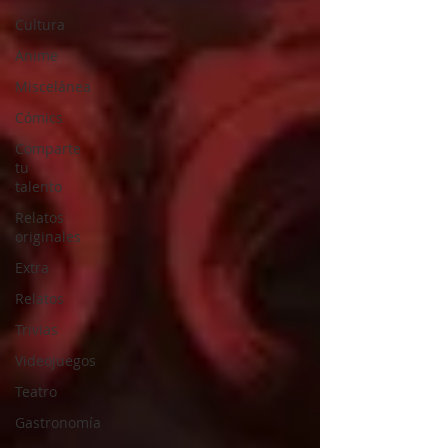
Cultura
Anime
Miscelánea
Cómics
Comparte
tu
talento
Relatos
originales
Extra
Relatos
Trivias
Videojuegos
Teatro
Gastronomía