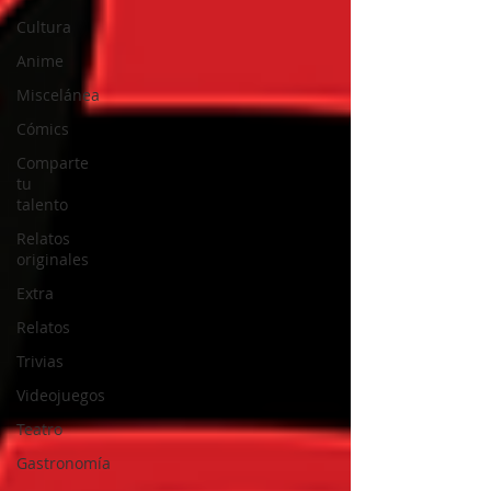
Cultura
Anime
Miscelánea
Cómics
Comparte
tu
talento
Relatos
originales
Extra
Relatos
Trivias
Videojuegos
Teatro
Gastronomía