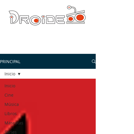
DROIDE TV: CULTURA POP Y PRODUCCION ORIGINAL
droidetv@gmail.com
PRINCIPAL
Inicio
Inicio
Cine
Música
Libros
Mascotas
Series