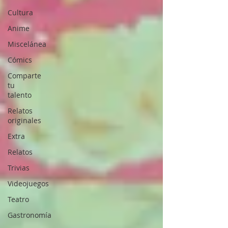
Cultura
Anime
Miscelánea
Cómics
Comparte
tu
talento
Relatos
originales
Extra
Relatos
Trivias
Videojuegos
Teatro
Gastronomía