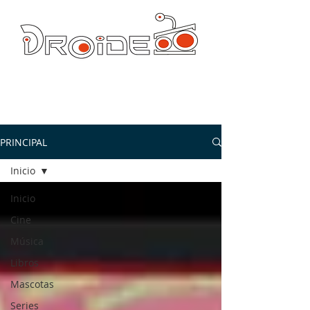
DROIDE TV: CULTURA POP Y PRODUCCION ORIGINAL
droidetv@gmail.com
PRINCIPAL
Inicio
Inicio
Cine
Música
Libros
Mascotas
Series