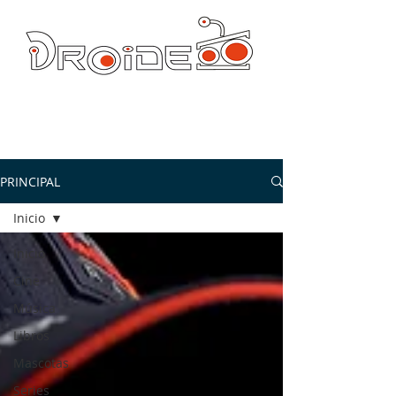
DROIDE TV: CULTURA POP Y PRODUCCION ORIGINAL
droidetv@gmail.com
PRINCIPAL
Inicio
Inicio
Cine
Música
Libros
Mascotas
Series