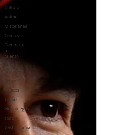
Cultura
Anime
Miscelánea
Cómics
Comparte
tu
talento
Relatos
originales
Extra
Relatos
Trivias
Videojuegos
Teatro
Gastronomía