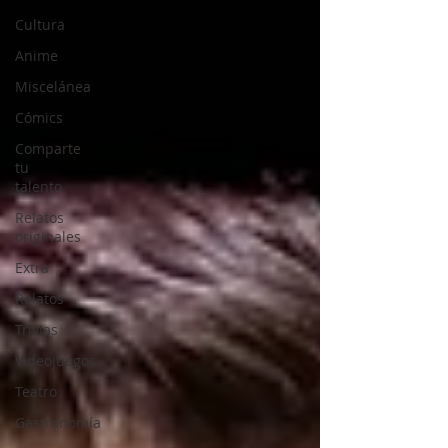
Cultura
Anime
Miscelánea
Cómics
Comparte
tu
talento
Relatos
originales
Extra
Relatos
Trivias
Videojuegos
Teatro
Gastronomía