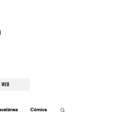
droidetv@gmail.com
E WEB
scelánea
Cómics
os
Teatro