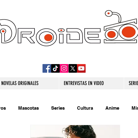
DROIDE TV: CULTURA POP Y PRODUCCION
ORIGINAL
NOVELAS ORIGINALES
ENTREVISTAS EN VIDEO
SERI
ros
Mascotas
Series
Cultura
Anime
Mi
s originales
Extra
Relatos
Trivias
Videojueg