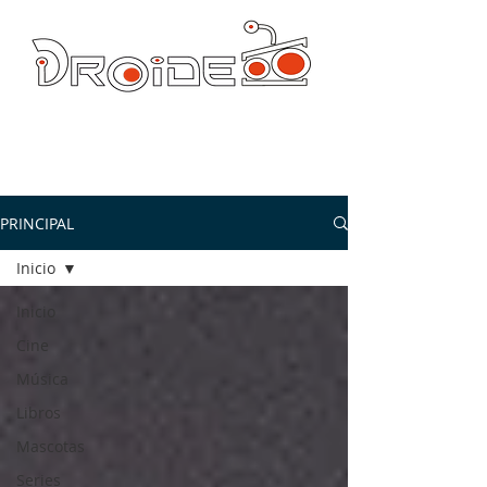
DROIDE TV: CULTURA POP Y PRODUCCION ORIGINAL
droidetv@gmail.com
PRINCIPAL
Inicio
Inicio
Cine
Música
Libros
Mascotas
Series