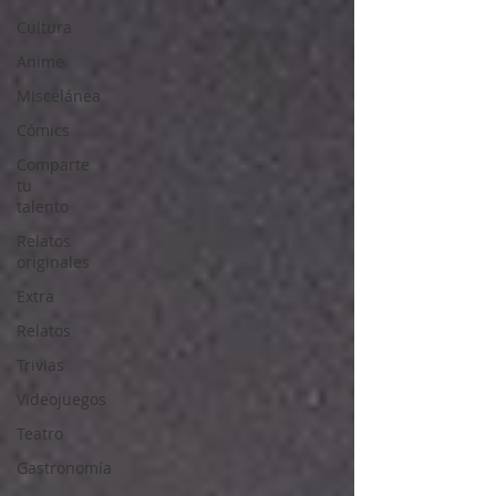
Cultura
Anime
Miscelánea
Cómics
Comparte
tu
talento
Relatos
originales
Extra
Relatos
Trivias
Videojuegos
Teatro
Gastronomía