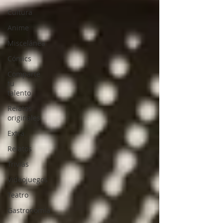
Cultura
Anime
Miscelánea
Cómics
Comparte
tu
talento
Relatos
originales
Extra
Relatos
Trivias
Videojuegos
Teatro
Gastronomía