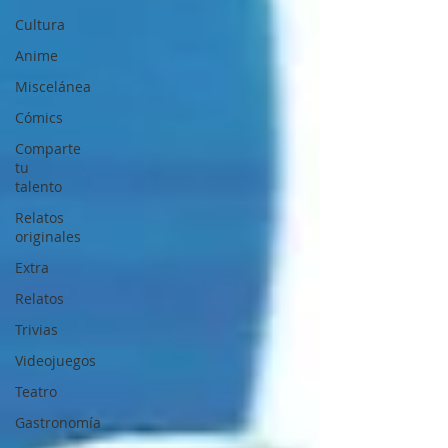
Cultura
Anime
Miscelánea
Cómics
Comparte
tu
talento
Relatos
originales
Extra
Relatos
Trivias
Videojuegos
Teatro
Gastronomía