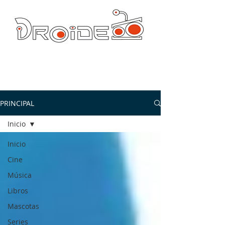
DROIDE TV: CULTURA POP Y PRODUCCION ORIGINAL
droidetv@gmail.com
PRINCIPAL
Inicio
Inicio
Cine
Música
Libros
Mascotas
Series