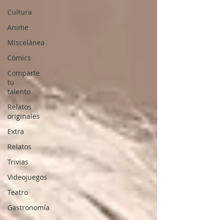
Cultura
Anime
Miscelánea
Cómics
Comparte
tu
talento
Relatos
originales
Extra
Relatos
Trivias
Videojuegos
Teatro
Gastronomía