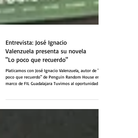
Entrevista: José Ignacio
Valenzuela presenta su novela
"Lo poco que recuerdo"
Platicamos con José Ignacio Valenzuela, autor de "Lo
poco que recuerdo" de Penguin Random House en el
marco de FIL Guadalajara Tuvimos al oportunidad de
dialogar con José Ignacio Valenzuela, autor de "Lo
poco que recuerdo" de Penguin Random House en el
marco de FIL Guadalajara, una novela llena de
suspenso, misterio y horror. La novela tiene como
protagonista a Elena Hausser sabe que lo que está a
punto de suceder es culpa suya. De nadie más. Ella