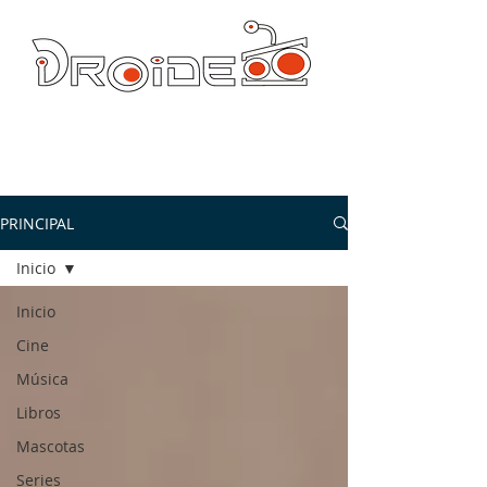
DROIDE TV: CULTURA POP Y PRODUCCION ORIGINAL
droidetv@gmail.com
PRINCIPAL
Inicio
Inicio
Cine
Música
Libros
Mascotas
Series