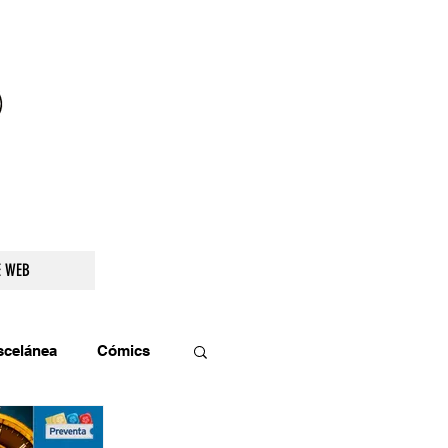
droidetv@gmail.com
E WEB
scelánea
Cómics
os
Teatro