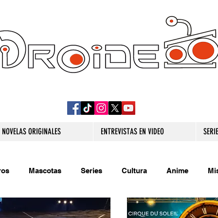
DROIDE TV: CULTURA POP Y PRODUCCION
ORIGINAL
NOVELAS ORIGINALES
ENTREVISTAS EN VIDEO
SERI
ros
Mascotas
Series
Cultura
Anime
Mi
s originales
Extra
Relatos
Trivias
Videojueg