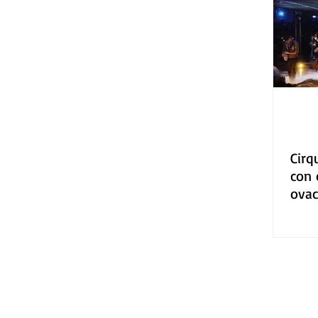
Gastronomía
Tecnología
Cirq
con 
ovac
prim
Guad