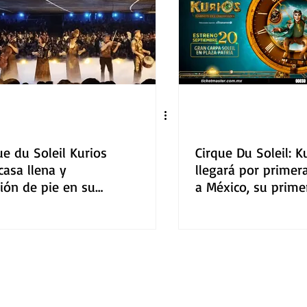
ue du Soleil Kurios
Cirque Du Soleil: K
casa llena y
llegará por primer
ión de pie en su
a México, su prime
era noche en
escala será Guadal
alajara