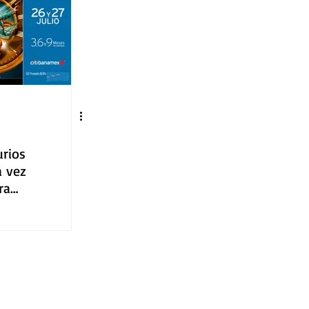
urios
a vez
ra
ajara