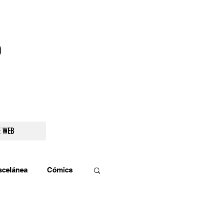
droidetv@gmail.com
E WEB
scelánea
Cómics
os
Teatro