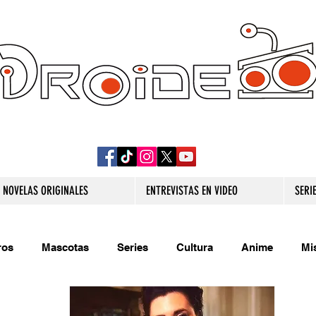
DROIDE TV: CULTURA POP Y PRODUCCION
ORIGINAL
NOVELAS ORIGINALES
ENTREVISTAS EN VIDEO
SERI
ros
Mascotas
Series
Cultura
Anime
Mi
s originales
Extra
Relatos
Trivias
Videojueg