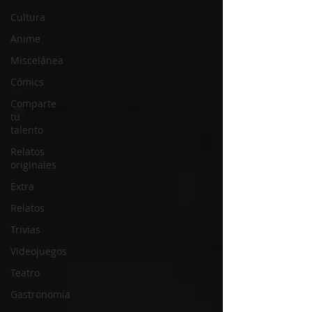
Cultura
Anime
Miscelánea
Cómics
Comparte
tu
talento
Relatos
originales
Extra
Relatos
Trivias
Videojuegos
Teatro
Gastronomía