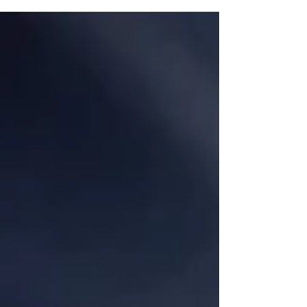
con los superestrellas del rock ganadoras del
GRAMMY®, Twenty One Pilots, para lanzar una
película concierto, More than we ever imagined que
documenta el espectáculo definitorio de la carrera
de la banda en la Ciudad de México , donde tocaron
ante 65,000 fanáticos entregados en