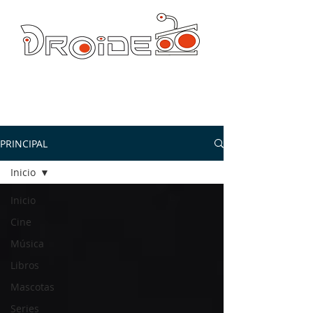
DROIDE TV: CULTURA POP Y PRODUCCION ORIGINAL
droidetv@gmail.com
PRINCIPAL
Inicio
Inicio
Cine
Música
Libros
Mascotas
Series