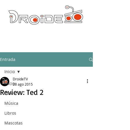
DROIDE TV: CULTURA POP Y PRODUCCION ORIGINAL
droidetv@gmail.com
Entrada
Inicio
DroideTV
Inicio
28 ago 2015
Review: Ted 2
Cine
Música
Libros
Mascotas