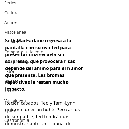
Series
Cultura
Anime
Miscelánea
Seth MacFarlane regresa a la 
Cómics
pantalla con su oso Ted para 
Comparte tu talento
presentar una secuela sin 
sorpresas, que provocará risas 
Relatos originales
depende del animo para el humor 
Extra
que presenta. Las bromas 
Relatos
repetitivas le restan mucho 
impacto.
Trivias
Videojuegos
Recién casados, Ted y Tami-Lynn 
quieren tener un bebé. Pero antes 
Teatro
de ser padre, Ted tendrá que 
Gastronomía
demostrar ante un tribunal de 