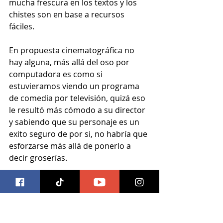
mucha frescura en los textos y los 
chistes son en base a recursos 
fáciles. 
En propuesta cinematográfica no 
hay alguna, más allá del oso por 
computadora es como si 
estuvieramos viendo un programa 
de comedia por televisión, quizá eso 
le resultó más cómodo a su director 
y sabiendo que su personaje es un 
exito seguro de por si, no habría que 
esforzarse más allá de ponerlo a 
decir groserías. 
Un filme para disfrutar sin muchas 
expectativas, risas en menor 
cantidad que la anterior y una 
trama intrascendente a pesar de 