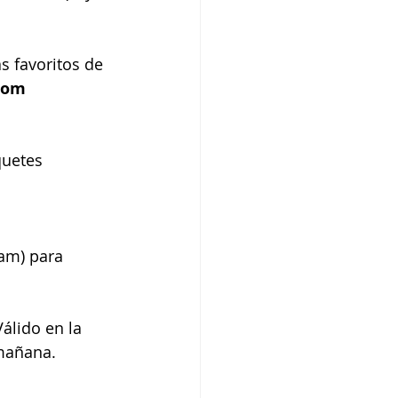
s favoritos de 
com
quetes 
am) para 
álido en la 
 mañana.