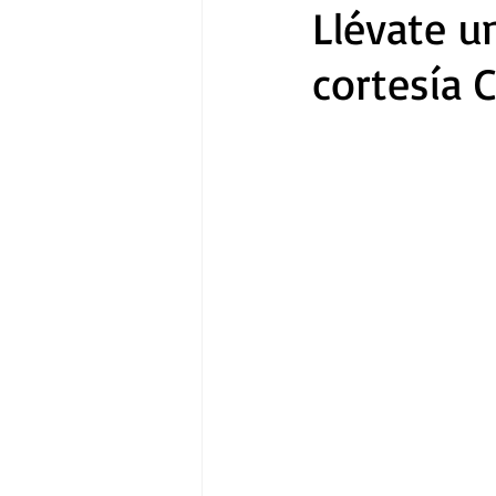
Llévate u
cortesía 
Gastronomía
Tecnología