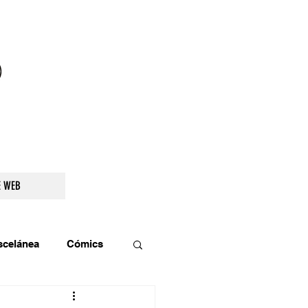
droidetv@gmail.com
E WEB
scelánea
Cómics
os
Teatro