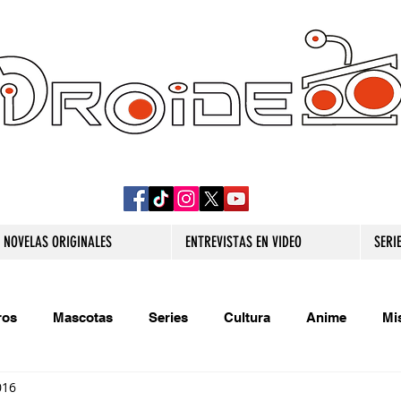
DROIDE TV: CULTURA POP Y PRODUCCION
ORIGINAL
NOVELAS ORIGINALES
ENTREVISTAS EN VIDEO
SERI
ros
Mascotas
Series
Cultura
Anime
Mi
016
s originales
Extra
Relatos
Trivias
Videojueg