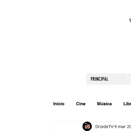
PRINCIPAL
Inicio
Cine
Música
Lib
DroideTV
9 mar 2
Comparte tu talento
Relato