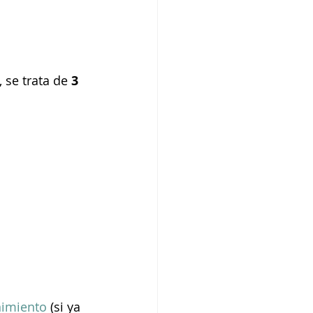
, se trata de
 3 
nimiento
 (si ya 