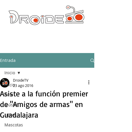
DROIDE TV: CULTURA POP Y PRODUCCION ORIGINAL
droidetv@gmail.com
Entrada
Inicio
DroideTV
Inicio
23 ago 2016
Asiste a la función premier
Cine
de "Amigos de armas" en
Música
Guadalajara
Libros
Mascotas