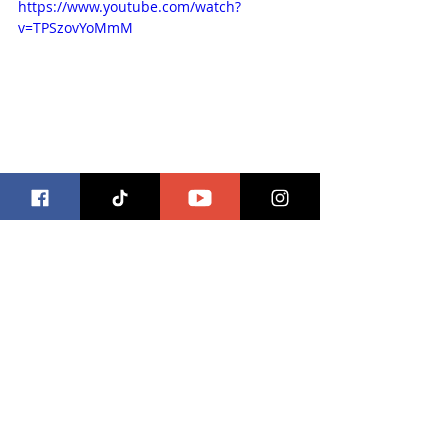
https://www.youtube.com/watch?
v=TPSzovYoMmM
#trivia
Entradas recientes
Ver todo