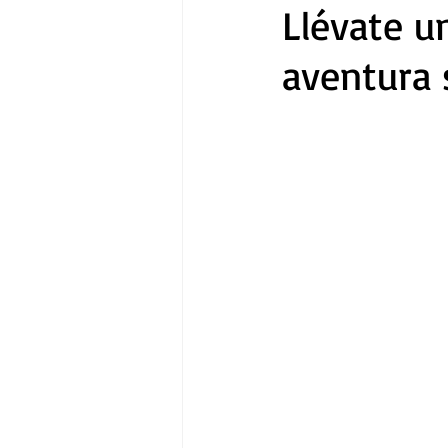
Llévate un
aventura 
Gastronomía
Tecnología