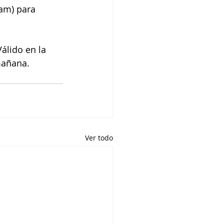
am) para 
álido en la 
mañana.
Ver todo