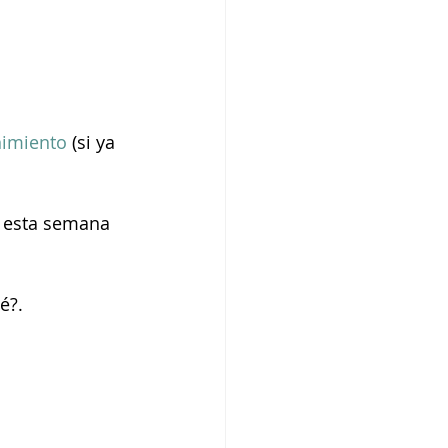
nimiento
 (si ya 
e esta semana 
é?.