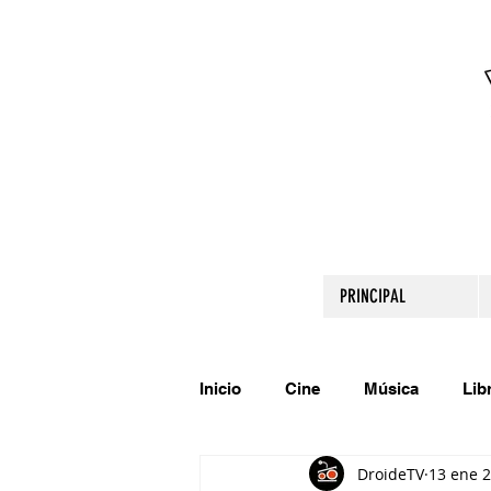
PRINCIPAL
Inicio
Cine
Música
Lib
DroideTV
13 ene 
Comparte tu talento
Relato