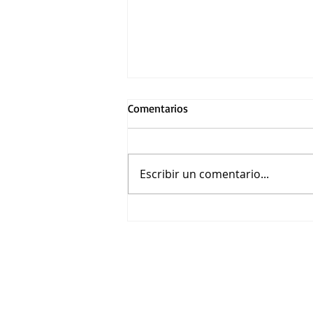
Comentarios
Escribir un comentario...
METRÓPOLIS vuelve a su
futuro para inaugurar el 25º
Festival de Cine Alemán