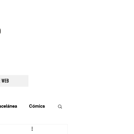
droidetv@gmail.com
E WEB
scelánea
Cómics
os
Teatro