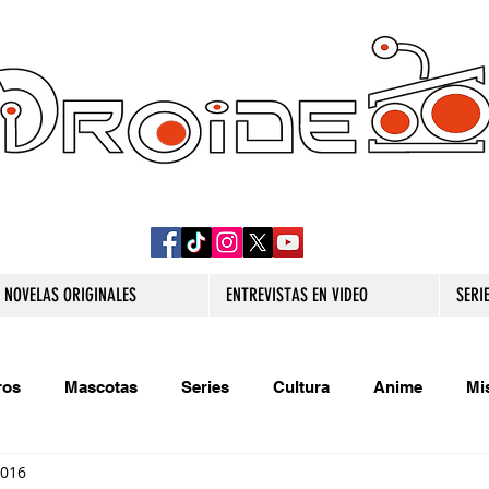
DROIDE TV: CULTURA POP Y PRODUCCION
ORIGINAL
NOVELAS ORIGINALES
ENTREVISTAS EN VIDEO
SERI
ros
Mascotas
Series
Cultura
Anime
Mi
2016
s originales
Extra
Relatos
Trivias
Videojueg