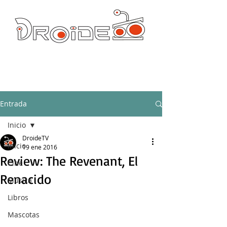
DROIDE TV: CULTURA POP Y PRODUCCION ORIGINAL
droidetv@gmail.com
Entrada
Inicio
DroideTV
Inicio
19 ene 2016
Review: The Revenant, El
Cine
Renacido
Música
Libros
Mascotas