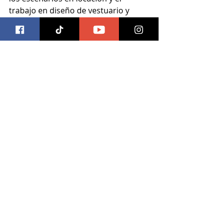
trabajo en diseño de vestuario y 
ambientación, con la paleta de 
colores controlada que potencia 
cada escena. 
Un filme que aprovecha  las 
bondades de la naturaleza en el 
lente, y es la naturaleza el 
principal protagonista, opacando 
personajes y situaciones, 
recomendable.
Por Luis 
Calificación: 85 puntos.