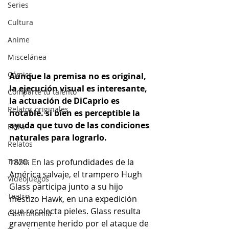
Series
Cultura
Anime
Miscelánea
Cómics
Aunque la premisa no es original, 
la ejecución visual es interesante, 
Comparte tu talento
la actuación de DiCaprio es 
Relatos originales
notable. si bien es perceptible la 
ayuda que tuvo de las condiciones 
Extra
naturales para lograrlo.
Relatos
Trivias
1820. En las profundidades de la 
América salvaje, el trampero Hugh 
Videojuegos
Glass participa junto a su hijo 
Teatro
mestizo Hawk, en una expedición 
que recolecta pieles. Glass resulta 
Gastronomía
gravemente herido por el ataque de 