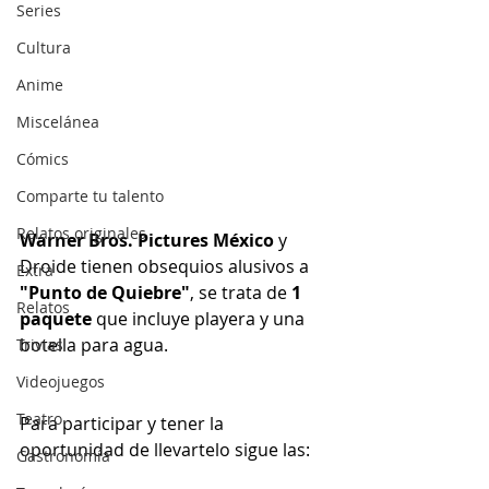
Series
Cultura
Anime
Miscelánea
Cómics
Comparte tu talento
Relatos originales
Warner Bros. Pictures México
 y 
Droide tienen obsequios alusivos a 
Extra
"Punto de Quiebre"
, se trata de 
1 
Relatos
paquete
 que incluye playera y una 
botella para agua.
Trivias
Videojuegos
Teatro
Para participar y tener la 
oportunidad de llevartelo sigue las:
Gastronomía