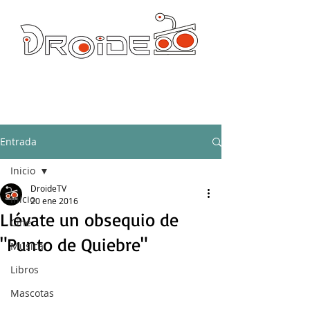
DROIDE TV: CULTURA POP Y PRODUCCION ORIGINAL
droidetv@gmail.com
Entrada
Inicio
DroideTV
Inicio
20 ene 2016
Llévate un obsequio de
Cine
"Punto de Quiebre"
Música
Libros
Mascotas