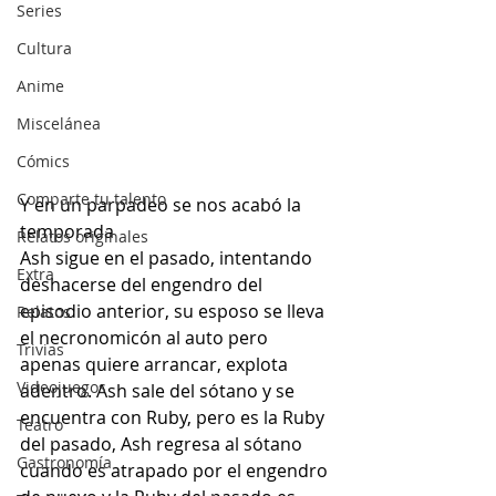
Series
Cultura
Anime
Miscelánea
Cómics
Comparte tu talento
Y en un parpadeo se nos acabó la 
temporada
Relatos originales
Ash sigue en el pasado, intentando 
Extra
deshacerse del engendro del 
episodio anterior, su esposo se lleva 
Relatos
el necronomicón al auto pero 
Trivias
apenas quiere arrancar, explota 
Videojuegos
adentro. Ash sale del sótano y se 
encuentra con Ruby, pero es la Ruby 
Teatro
del pasado, Ash regresa al sótano 
Gastronomía
cuando es atrapado por el engendro 