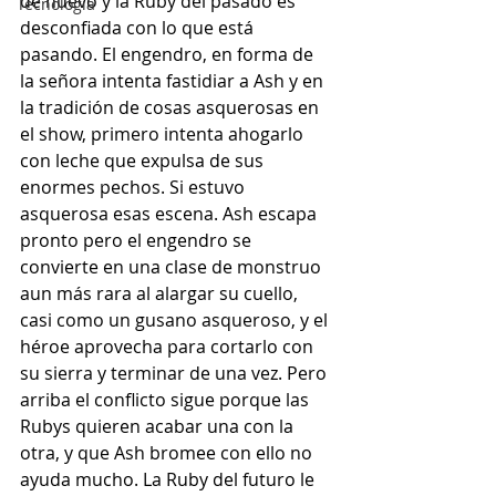
de nuevo y la Ruby del pasado es 
Tecnología
desconfiada con lo que está 
pasando. El engendro, en forma de 
la señora intenta fastidiar a Ash y en 
la tradición de cosas asquerosas en 
el show, primero intenta ahogarlo 
con leche que expulsa de sus 
enormes pechos. Si estuvo 
asquerosa esas escena. Ash escapa 
pronto pero el engendro se 
convierte en una clase de monstruo 
aun más rara al alargar su cuello, 
casi como un gusano asqueroso, y el 
héroe aprovecha para cortarlo con 
su sierra y terminar de una vez. Pero 
arriba el conflicto sigue porque las 
Rubys quieren acabar una con la 
otra, y que Ash bromee con ello no 
ayuda mucho. La Ruby del futuro le 