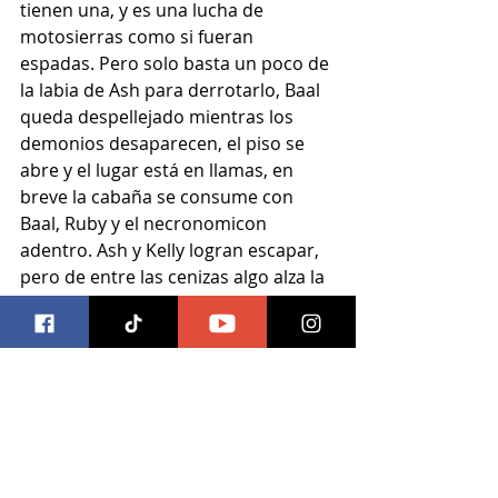
tienen una, y es una lucha de 
motosierras como si fueran 
espadas. Pero solo basta un poco de 
la labia de Ash para derrotarlo, Baal 
queda despellejado mientras los 
demonios desaparecen, el piso se 
abre y el lugar está en llamas, en 
breve la cabaña se consume con 
Baal, Ruby y el necronomicon 
adentro. Ash y Kelly logran escapar, 
pero de entre las cenizas algo alza la 
mano, ¡es Pablo que esta de regreso!.
Y ahora en el presente, Ash  es 
tratado como un héroe, todo es 
fiesta, hasta el fantasma de su padre 
le aplaude. Ash da un discurso feliz y 
todo parece alegría pero entre los 
asistentes esta Ruby y eso no es 
bueno.  