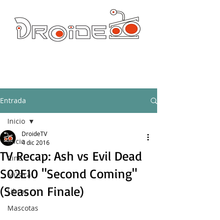
DROIDE TV: CULTURA POP Y PRODUCCION ORIGINAL
droidetv@gmail.com
Entrada
Inicio
DroideTV
Inicio
4 dic 2016
TV Recap: Ash vs Evil Dead
Cine
S02E10 "Second Coming"
Música
(Season Finale)
Libros
Mascotas