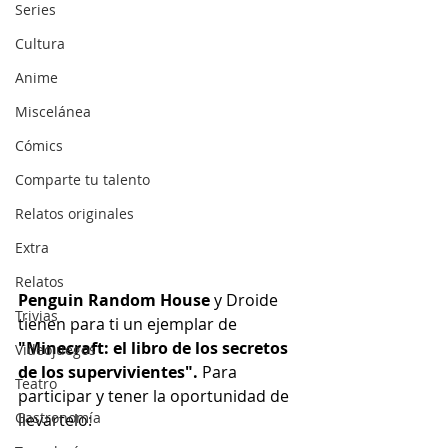
Series
Cultura
Anime
Miscelánea
Cómics
Comparte tu talento
Relatos originales
Extra
Relatos
Penguin Random House
 y Droide 
Trivias
tienen para ti un ejemplar de 
"Minecraft: el libro de los secretos 
Videojuegos
de los supervivientes".
 Para 
Teatro
participar y tener la oportunidad de 
Gastronomía
llevartelo: