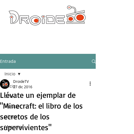
DROIDE TV: CULTURA POP Y PRODUCCION ORIGINAL
droidetv@gmail.com
Entrada
Inicio
DroideTV
Inicio
27 dic 2016
Llévate un ejemplar de
Cine
"Minecraft: el libro de los
Música
secretos de los
Libros
supervivientes"
Mascotas