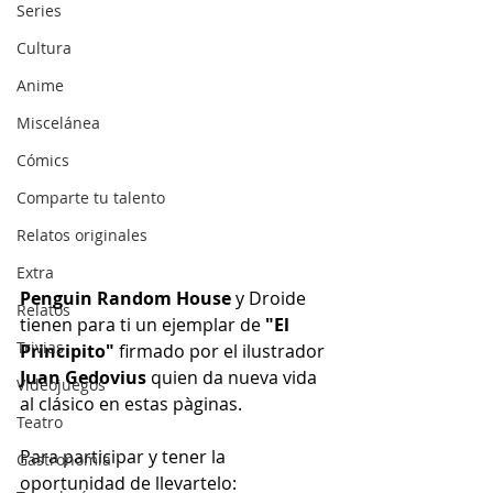
Series
Cultura
Anime
Miscelánea
Cómics
Comparte tu talento
Relatos originales
Extra
Penguin Random House
 y Droide 
Relatos
tienen para ti un ejemplar de 
"El 
Trivias
Principito"
 firmado por el ilustrador 
Juan Gedovius
 quien da nueva vida 
Videojuegos
al clásico en estas pàginas.
Teatro
Para participar y tener la 
Gastronomía
oportunidad de llevartelo: