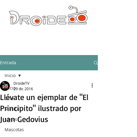
DROIDE TV: CULTURA POP Y PRODUCCION ORIGINAL
droidetv@gmail.com
Entrada
Inicio
DroideTV
Inicio
29 dic 2016
Llévate un ejemplar de "El
Cine
Principito" ilustrado por
Música
Juan Gedovius
Libros
Mascotas