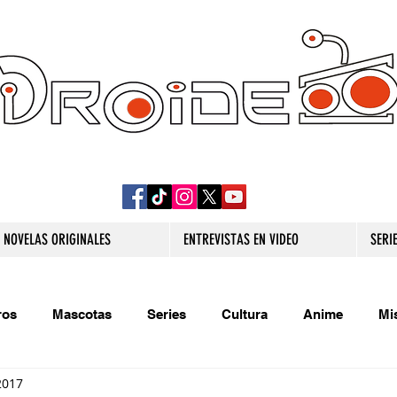
DROIDE TV: CULTURA POP Y PRODUCCION
ORIGINAL
NOVELAS ORIGINALES
ENTREVISTAS EN VIDEO
SERI
ros
Mascotas
Series
Cultura
Anime
Mi
2017
s originales
Extra
Relatos
Trivias
Videojueg