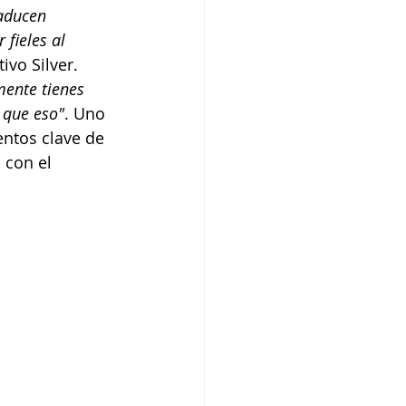
aducen 
fieles al 
ivo Silver. 
ente tienes 
 que eso"
. Uno 
entos clave de 
 con el 