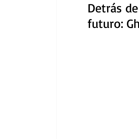
Detrás de 
futuro: G
Gastronomía
Tecnología