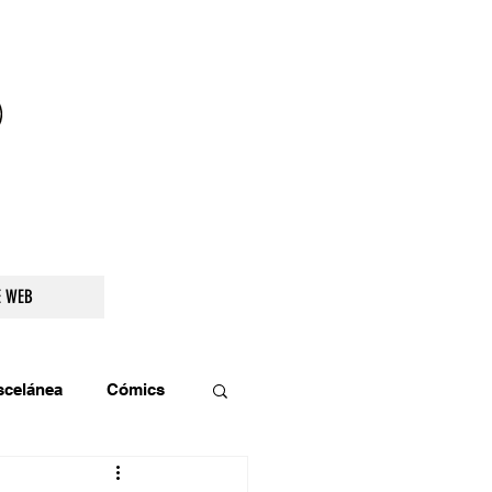
droidetv@gmail.com
E WEB
scelánea
Cómics
os
Teatro