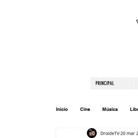
PRINCIPAL
Inicio
Cine
Música
Lib
DroideTV
20 mar 
Comparte tu talento
Relato