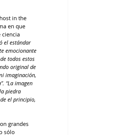
ost in the 
rma en que 
ciencia 
ó el estándar 
nte emocionante 
de todos estos 
ndo original de 
mi imaginación, 
a”. “La imagen 
la piedra 
e el principio, 
con grandes 
o sólo 