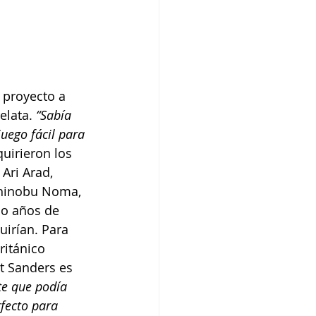
 proyecto a 
relata. 
“Sabía 
juego fácil para 
uirieron los 
Ari Arad, 
shinobu Noma, 
ho años de 
uirían. Para 
ritánico 
t Sanders es 
te que podía 
rfecto para 