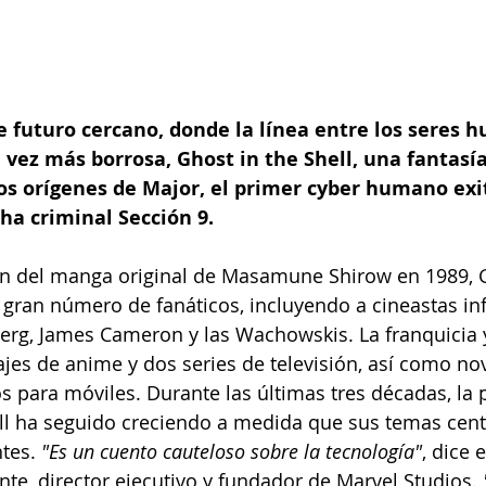
 futuro cercano, donde la línea entre los seres h
 vez más borrosa, Ghost in the Shell, una fantasía
os orígenes de Major, el primer cyber humano exit
cha criminal Sección 9. 
ón del manga original de Masamune Shirow en 1989, G
 gran número de fanáticos, incluyendo a cineastas in
erg, James Cameron y las Wachowskis. La franquicia y
es de anime y dos series de televisión, así como nov
s para móviles. Durante las últimas tres décadas, la 
ll ha seguido creciendo a medida que sus temas cent
tes. 
"Es un cuento cauteloso sobre la tecnología"
, dice 
nte, director ejecutivo y fundador de Marvel Studios. 