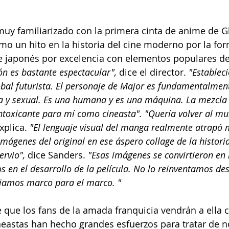
uy familiarizado con la primera cinta de anime de Gh
omo un hito en la historia del cine moderno por la fo
 japonés por excelencia con elementos populares de 
n es bastante espectacular",
 dice el director. 
"Estableci
obal futurista. El personaje de Major es fundamentalme
sa y sexual. Es una humana y es una máquina. La mezcla 
toxicante para mí como cineasta". "Quería volver al mu
explica. 
"El lenguaje visual del manga realmente atrapó 
mágenes del original en ese áspero collage de la histori
rvio", 
dice Sanders. 
"Esas imágenes se convirtieron en 
 en el desarrollo de la película. No lo reinventamos desd
iamos marco para el marco. "
 que los fans de la amada franquicia vendrán a ella 
ineastas han hecho grandes esfuerzos para tratar de n