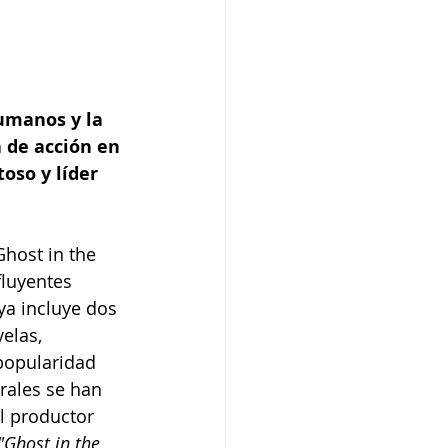
umanos y la 
 de acción en 
oso y líder 
host in the 
fluyentes 
a incluye dos 
elas, 
popularidad 
rales se han 
el productor 
"Ghost in the 