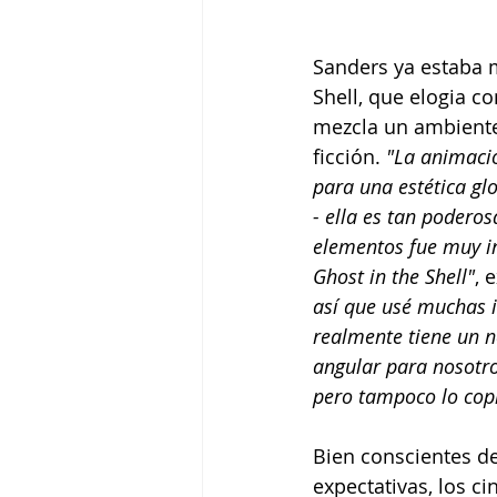
Sanders ya estaba m
Shell, que elogia c
mezcla un ambiente
ficción. 
"La animació
para una estética gl
- ella es tan podero
elementos fue muy in
Ghost in the Shell"
, 
así que usé muchas i
realmente tiene un ne
angular para nosotros
pero tampoco lo cop
Bien conscientes de
expectativas, los c