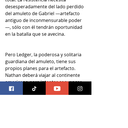
desesperadamente del lado perdido 
del amuleto de Gabriel —artefacto 
antiguo de inconmensurable poder
—, sólo con él tendrán oportunidad 
en la batalla que se avecina. 
Pero Ledger, la poderosa y solitaria 
guardiana del amuleto, tiene sus 
propios planes para el artefacto. 
Nathan deberá viajar al continente 
americano para intentar convencer 
a Ledger que, junto a sus Dones 
naturales, el amuleto tiene el poder 
suficiente para terminar, de una vez 
y para siempre, con la insensata 
guerra civil que ha mermado ya a 
brujos Blancos y Negros por tanto 