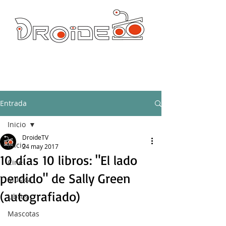
DROIDE TV: CULTURA POP Y PRODUCCION ORIGINAL
droidetv@gmail.com
Entrada
Inicio
DroideTV
Inicio
24 may 2017
10 días 10 libros: "El lado
Cine
perdido" de Sally Green
Música
(autografiado)
Libros
Mascotas