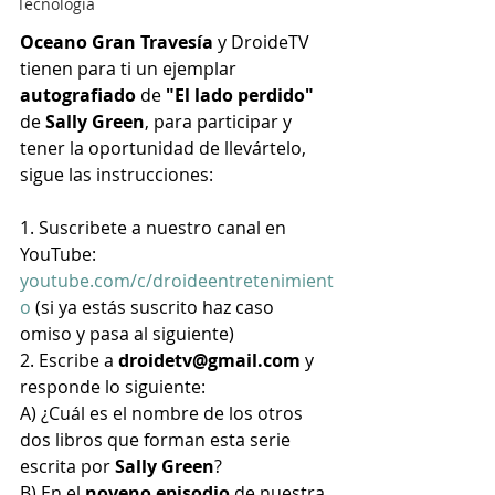
Tecnología
Oceano Gran Travesía
 y DroideTV 
tienen para ti un ejemplar
autografiado
 de 
"El lado perdido" 
de 
Sally Green
, para participar y 
tener la oportunidad de llevártelo, 
sigue las instrucciones:
1. Suscribete a nuestro canal en 
YouTube: 
youtube.com/c/droideentretenimient
o
 (si ya estás suscrito haz caso 
omiso y pasa al siguiente)
2. Escribe a 
droidetv@gmail.com
 y 
responde lo siguiente:
A) ¿Cuál es el nombre de los otros 
dos libros que forman esta serie 
escrita por 
Sally Green
?
B) En el 
noveno episodio
 de nuestra 