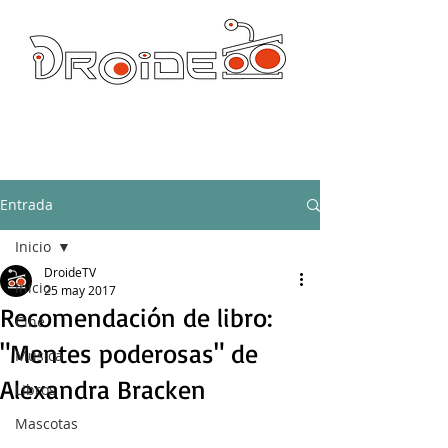
DROIDE TV: CULTURA POP Y PRODUCCION ORIGINAL
droidetv@gmail.com
Entrada
Inicio
DroideTV
Inicio
25 may 2017
Recomendación de libro:
Cine
"Mentes poderosas" de
Música
Alexandra Bracken
Libros
Mascotas