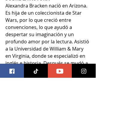
Alexandra Bracken nació en Arizona. 
Es hija de un coleccionista de Star 
Wars, por lo que creció entre 
convenciones, lo que ayudó a 
despertar su imaginación y un 
profundo amor por la lectura. Asistió 
a la Universidad de William & Mary 
en Virginia, donde se especializó en 
inglés e historia. Después se mudó a 
Nueva York para trabajar en una 
editorial, primero como asistente y 
luego en el departamento de 
mercadeo. Actualmente vive en 
Arizona con su cachorro y escribe a 
tiempo completo.
#mentespoderosas
#alexandrabracken
#recomendacion