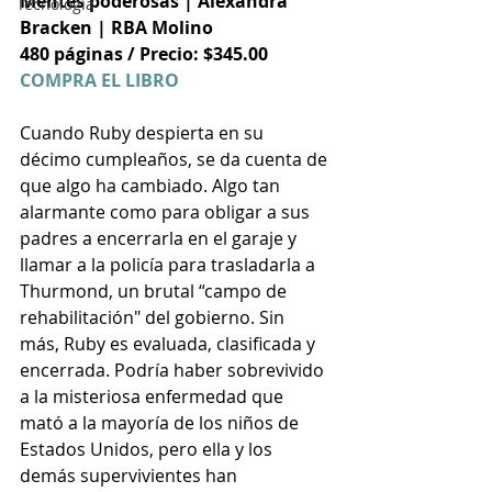
Mentes poderosas | Alexandra 
Tecnología
Bracken | RBA Molino
480 páginas / Precio: $345.00
COMPRA EL LIBRO
Cuando Ruby despierta en su 
décimo cumpleaños, se da cuenta de 
que algo ha cambiado. Algo tan 
alarmante como para obligar a sus 
padres a encerrarla en el garaje y 
llamar a la policía para trasladarla a 
Thurmond, un brutal “campo de 
rehabilitación" del gobierno. Sin 
más, Ruby es evaluada, clasificada y 
encerrada. Podría haber sobrevivido 
a la misteriosa enfermedad que 
mató a la mayoría de los niños de 
Estados Unidos, pero ella y los 
demás supervivientes han 