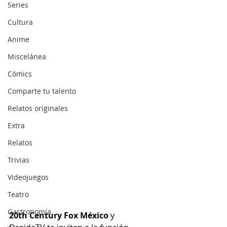
Series
Cultura
Anime
Miscelánea
Cómics
Comparte tu talento
Relatos originales
Extra
Relatos
Trivias
Videojuegos
Teatro
Gastronomía
20th Century Fox México
 y 