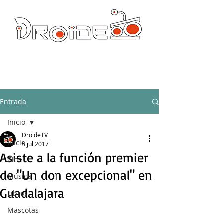
DROIDE TV: CULTURA POP Y PRODUCCION ORIGINAL
droidetv@gmail.com
Entrada
Inicio
DroideTV
Inicio
5 jul 2017
Asiste a la función premier
Cine
de "Un don excepcional" en
Música
Guadalajara
Libros
Mascotas