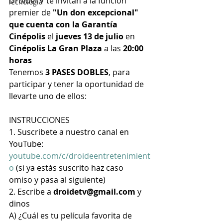
DroideTV te invitan a la función 
Tecnología
premier de 
"Un don excepcional" 
que cuenta con la Garantía 
Cinépolis 
el 
jueves 13 de julio
 en 
Cinépolis La Gran Plaza
 a las 
20:00 
horas
Tenemos 
3 PASES DOBLES
, para 
participar y tener la oportunidad de 
llevarte uno de ellos:
INSTRUCCIONES
1. Suscribete a nuestro canal en 
YouTube: 
youtube.com/c/droideentretenimient
o
 (si ya estás suscrito haz caso 
omiso y pasa al siguiente)
2. Escribe a 
droidetv@gmail.com
 y 
dinos
A) ¿Cuál es tu película favorita de 