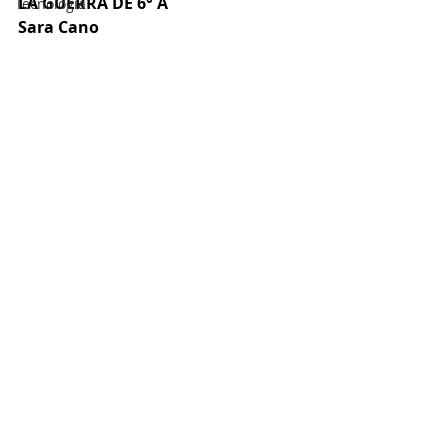
LA GUERRA DE 6° A
Tecnología
Sara Cano