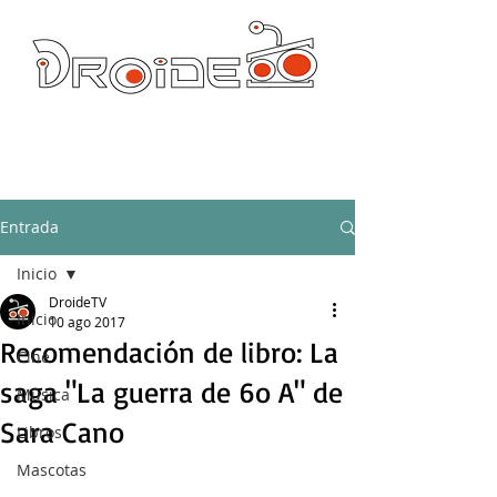
DROIDE TV: CULTURA POP Y PRODUCCION ORIGINAL
droidetv@gmail.com
Entrada
Inicio
DroideTV
Inicio
10 ago 2017
Recomendación de libro: La
Cine
saga "La guerra de 6o A" de
Música
Sara Cano
Libros
Mascotas