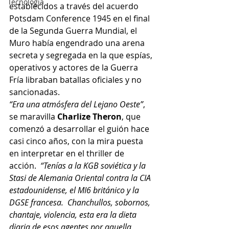
Tecnología
establecidos a través del acuerdo 
Potsdam Conference 1945 en el final 
de la Segunda Guerra Mundial, el 
Muro había engendrado una arena 
secreta y segregada en la que espías, 
operativos y actores de la Guerra 
Fría libraban batallas oficiales y no 
sancionadas.
“Era una atmósfera del Lejano Oeste”
, 
se maravilla
 Charlize Theron
, que 
comenzó a desarrollar el guión hace 
casi cinco años, con la mira puesta 
en interpretar en el thriller de 
acción.  
“Tenías a la KGB soviética y la 
Stasi de Alemania Oriental contra la CIA 
estadounidense, el MI6 británico y la 
DGSE francesa.  Chanchullos, sobornos, 
chantaje, violencia, esta era la dieta 
diaria de esos agentes por aquella 