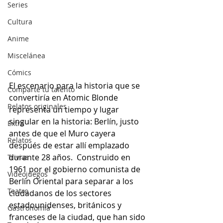
Series
Cultura
Anime
Miscelánea
Cómics
El escenario para la historia que se 
Comparte tu talento
convertiría en Atomic Blonde 
Relatos originales
representa un tiempo y lugar 
singular en la historia: Berlín, justo 
Extra
antes de que el Muro cayera 
Relatos
después de estar allí emplazado 
durante 28 años.  Construido en 
Trivias
1961 por el gobierno comunista de 
Videojuegos
Berlín Oriental para separar a los 
Teatro
ciudadanos de los sectores 
estadounidenses, británicos y 
Gastronomía
franceses de la ciudad, que han sido 