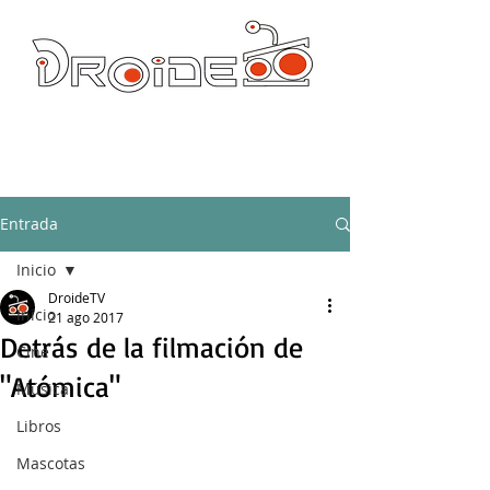
DROIDE TV: CULTURA POP Y PRODUCCION ORIGINAL
droidetv@gmail.com
Entrada
Inicio
DroideTV
Inicio
21 ago 2017
Detrás de la filmación de
Cine
"Atómica"
Música
Libros
Mascotas