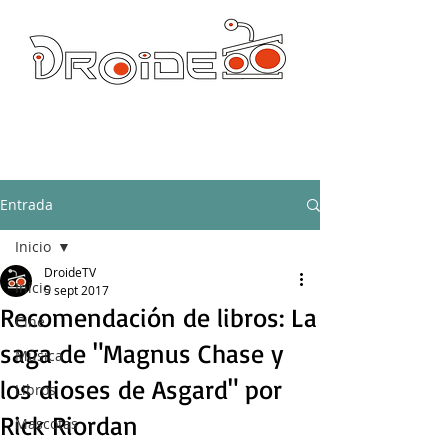
DROIDE TV: CULTURA POP Y PRODUCCION ORIGINAL
droidetv@gmail.com
Entrada
Inicio
DroideTV
Inicio
5 sept 2017
Recomendación de libros: La
Cine
saga de "Magnus Chase y
Música
los dioses de Asgard" por
Libros
Rick Riordan
Mascotas