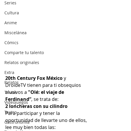
Series
Cultura
Anime
Miscelánea
Cómics
Comparte tu talento
Relatos originales
Extra
20th Century Fox México
 y 
Relatos
DroideTV tienen para ti obsequios 
alusivos a 
"Olé: el viaje de 
Trivias
Ferdinand”
, se trata de:
Videojuegos
2 loncheras con su cilindro
Teatro
Para participar y tener la 
oportunidad de llevarte uno de ellos, 
Gastronomía
lee muy bien todas las: