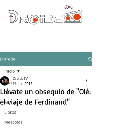
DROIDE TV: CULTURA POP Y PRODUCCION ORIGINAL
droidetv@gmail.com
Entrada
Inicio
DroideTV
Inicio
11 ene 2018
Llévate un obsequio de "Olé:
Cine
el viaje de Ferdinand"
Música
Libros
Mascotas