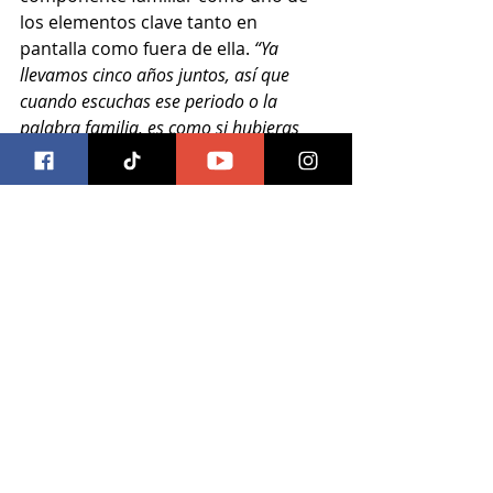
los elementos clave tanto en 
pantalla como fuera de ella. 
“Ya 
llevamos cinco años juntos, así que 
cuando escuchas ese periodo o la 
palabra familia, es como si hubieras 
visto a gente crecer, casarse, tener hijos, 
sufrir rompimientos amorosos, en la 
buenas y en las malas de sus 
relaciones. Y al final del día, sin 
importar por lo que hayamos pasado, 
siempre hemos estado ahí, el uno para 
el otro. Y hemos tenido nuestros 
grandes momentos, desde luego, y 
también hemos tenido nuestros 
momentos malos, pero esa es parte 
intrínseca del crecimiento. Siempre y 
cuando se pueda crecer juntos y estar 
ahí en las buenas y en las malas, eso es 