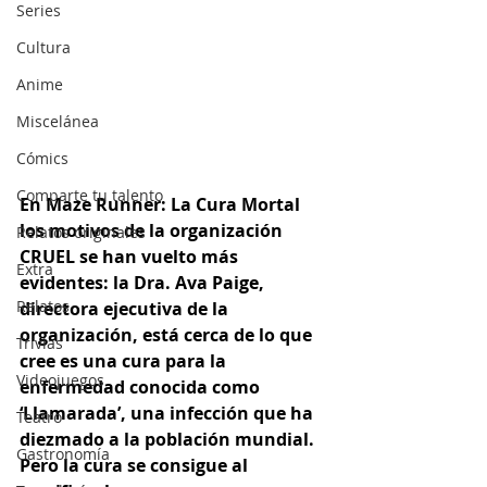
Series
Cultura
Anime
Miscelánea
Cómics
Comparte tu talento
En Maze Runner: La Cura Mortal 
los motivos de la organización 
Relatos originales
CRUEL se han vuelto más 
Extra
evidentes: la Dra. Ava Paige, 
Relatos
directora ejecutiva de la 
organización, está cerca de lo que 
Trivias
cree es una cura para la 
Videojuegos
enfermedad conocida como 
‘Llamarada’, una infección que ha 
Teatro
diezmado a la población mundial. 
Gastronomía
Pero la cura se consigue al 