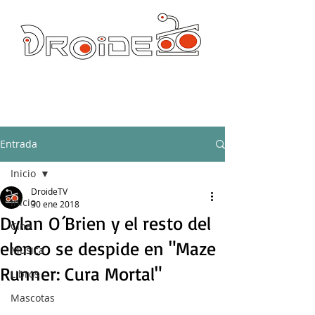
DROIDE TV: CULTURA POP Y PRODUCCION ORIGINAL
droidetv@gmail.com
Entrada
Inicio
DroideTV
Inicio
30 ene 2018
Dylan O´Brien y el resto del
Cine
elenco se despide en "Maze
Música
Runner: Cura Mortal"
Libros
Mascotas