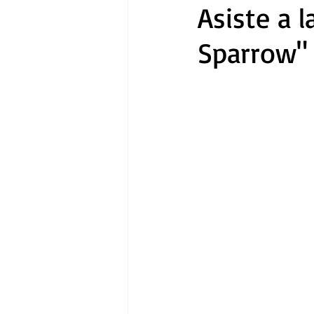
Asiste a 
Sparrow" 
Gastronomía
Tecnología