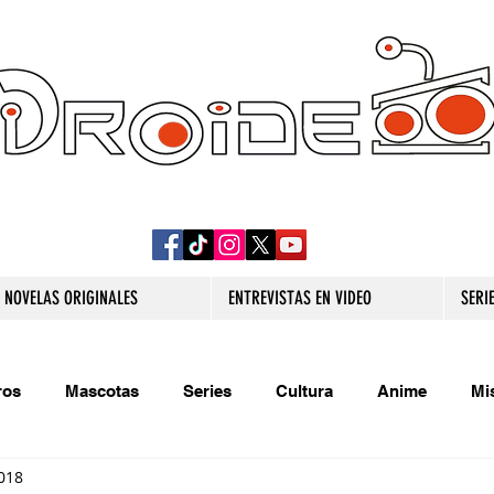
DROIDE TV: CULTURA POP Y PRODUCCION
ORIGINAL
NOVELAS ORIGINALES
ENTREVISTAS EN VIDEO
SERI
ros
Mascotas
Series
Cultura
Anime
Mi
018
s originales
Extra
Relatos
Trivias
Videojueg