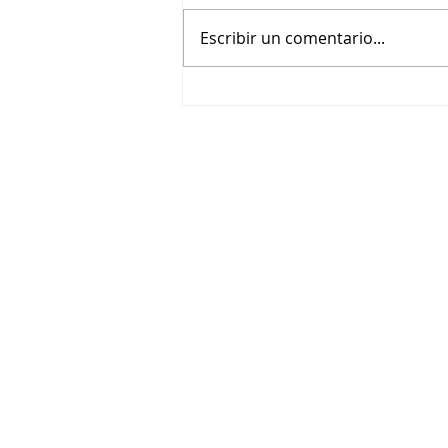
Escribir un comentario...
Asiste a la función premier de
Loco México Mágico en
Guadalajara por Cinépolis
Distribución