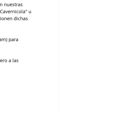
n nuestras 
 Cavernicola" u 
cionen dichas 
am) para 
ero a las 