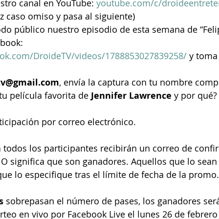
estro canal en YouTube: 
youtube.com/c/droideentrete
az caso omiso y pasa al siguiente)
do público nuestro episodio de esta semana de “Feli
book: 
ook.com/DroideTV/videos/1788853027839258/
 y toma
tv@gmail.com
, envía la captura con tu nombre compl
tu película favorita de 
Jennifer Lawrence 
y por qué?
ticipación por correo electrónico.
n
 todos los participantes recibirán un correo de conf
NO significa que son ganadores. Aquellos que lo sean 
ue lo especifique tras el límite de fecha de la promo.
s
 sobrepasan el número de pases, los ganadores será
teo en vivo por Facebook Live el lunes 26 de febrero 