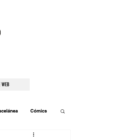
droidetv@gmail.com
E WEB
scelánea
Cómics
os
Teatro