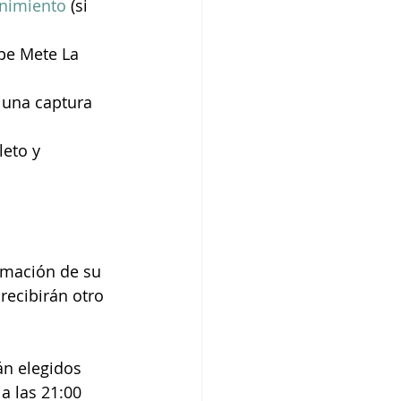
nimiento
 (si 
pe Mete La 
 una captura 
eto y 
irmación de su 
recibirán otro 
n elegidos 
a las 21:00 