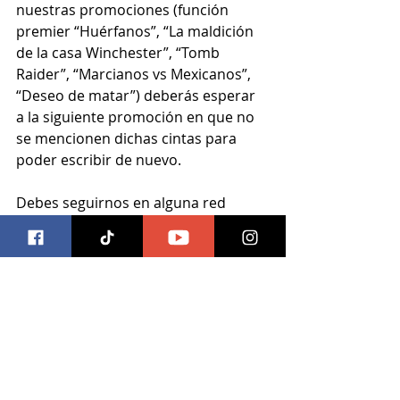
nuestras promociones (función 
premier “Huérfanos”, “La maldición 
de la casa Winchester”, “Tomb 
Raider”, “Marcianos vs Mexicanos”, 
“Deseo de matar”) deberás esperar 
a la siguiente promoción en que no 
se mencionen dichas cintas para 
poder escribir de nuevo.
Debes seguirnos en alguna red 
social (Facebook. Twitter, Tumblr, 
Instagram) para poder participar
Válido en la zona metropolitana de 
Guadalajara
 hasta el lunes 12 de 
marzo a las 16:00 horas.
“Operación Red Sparrow” ya está 
en cines.