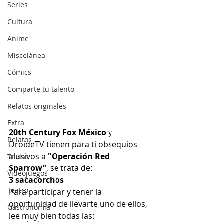
Series
Cultura
Anime
Miscelánea
Cómics
Comparte tu talento
Relatos originales
Extra
20th Century Fox México
 y 
Relatos
DroideTV tienen para ti obsequios 
alusivos a
 "Operación Red 
Trivias
Sparrow”
, se trata de:
Videojuegos
3 sacacorchos
Teatro
Para participar y tener la 
oportunidad de llevarte uno de ellos, 
Gastronomía
lee muy bien todas las: