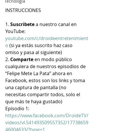
Tecnología
INSTRUCCIONES
1. 
Suscribete
 a nuestro canal en 
YouTube: 
youtube.com/c/droideentretenimient
o
 (si ya estás suscrito haz caso 
omiso y pasa al siguiente)
2. 
Comparte 
en modo público 
cualquiera de nuestros episodios de 
“Felipe Mete La Pata” ahora en 
Facebook, estos son los links y toma 
una captura de pantalla (no 
necesitas compartir todos, solo el 
que más te haya gustado)
Episodio 1:  
https://www.facebook.com/DroideTV/
videos/vl.541493509557352/17738659
46004633/?type=1