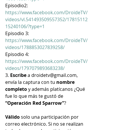
Episodio2:  
https://www.facebook.com/DroideTV/
videos/vl.541493509557352/17815112
15240106/?type=1
Episodio 3: 
https://www.facebook.com/DroideTV/
videos/1788853027839258/
Episodio 4: 
https://www.facebook.com/DroideTV/
videos/1797079893683238/
3. 
Escribe
 a droidetv@gmail.com, 
envía la captura con tu 
nombre 
completo 
y además platícanos ¿Qué 
fue lo que más te gustó de 
“Operación Red Sparrow”
?
Válido
 solo una participación por 
correo electrónico. Si no se realizan 