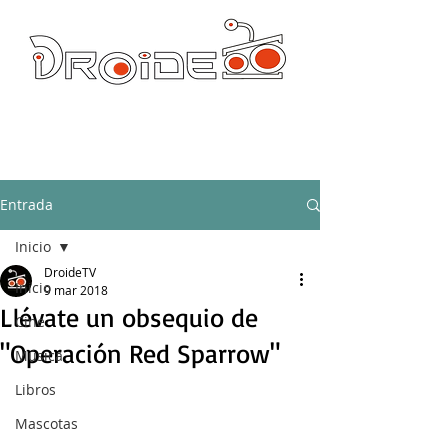
DROIDE TV: CULTURA POP Y PRODUCCION ORIGINAL
droidetv@gmail.com
Entrada
Inicio
DroideTV
Inicio
9 mar 2018
Llévate un obsequio de
Cine
"Operación Red Sparrow"
Música
Libros
Mascotas